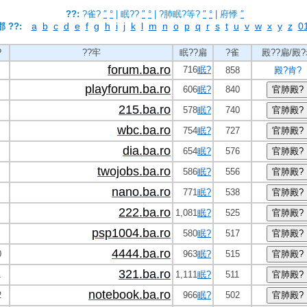
??:
?雀?
″
°
| 眠??
″
°
| ?肺眠?等?
″
°
| 府悸
″
a
b
c
d
e
f
g
h
i
j
k
l
m
n
o
p
q
r
s
t
u
v
w
x
y
z
01
 ??:
?
??牢
眠??扁
?雀
殿??扁/殿
forum.ba.ro
716
眠?
858
殿?肯?
playforum.ba.ro
606
眠?
840
215.ba.ro
578
眠?
740
wbc.ba.ro
754
眠?
727
dia.ba.ro
654
眠?
576
twojobs.ba.ro
586
眠?
556
nano.ba.ro
771
眠?
538
222.ba.ro
1,081
眠?
525
psp1004.ba.ro
580
眠?
517
4444.ba.ro
0
963
眠?
515
321.ba.ro
1
1,111
眠?
511
notebook.ba.ro
2
966
眠?
502