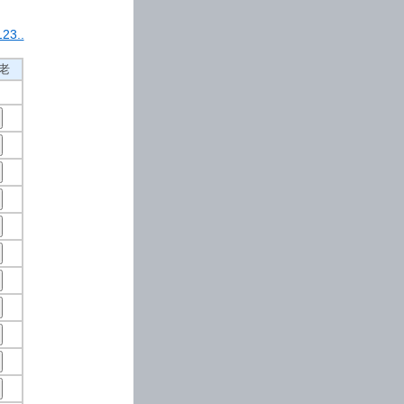
23..
?老