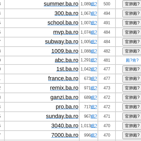
summer.ba.ro
3
1,089
眠?
500
300.ba.ro
4
1,067
眠?
494
school.ba.ro
5
1,007
眠?
491
mvp.ba.ro
6
1,074
眠?
484
subway.ba.ro
7
1,005
眠?
484
1009.ba.ro
8
1,088
眠?
482
abc.ba.ro
1,291
眠?
9
481
殿?肯?
1st.ba.ro
0
1,042
眠?
477
france.ba.ro
1
673
眠?
477
remix.ba.ro
2
971
眠?
473
ganzi.ba.ro
3
689
眠?
472
pro.ba.ro
4
717
眠?
472
sunday.ba.ro
5
967
眠?
471
3040.ba.ro
6
1,013
眠?
470
7000.ba.ro
7
996
眠?
470