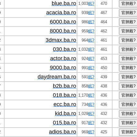
blue.ba.ro
8
1,003
眠?
470
acacia.ba.ro
9
939
眠?
467
6000.ba.ro
0
986
眠?
464
8000.ba.ro
1
959
眠?
462
3dmax.ba.ro
2
964
眠?
461
030.ba.ro
3
1,032
眠?
461
actor.ba.ro
4
924
眠?
453
9000.ba.ro
5
991
眠?
450
daydream.ba.ro
6
591
眠?
439
b2b.ba.ro
7
858
眠?
438
018.ba.ro
8
1,170
眠?
436
ecc.ba.ro
9
734
眠?
436
kid.ba.ro
0
1,029
眠?
432
015.ba.ro
1
917
眠?
432
adios.ba.ro
2
969
眠?
425