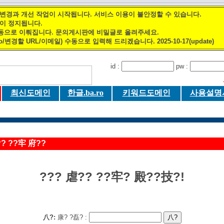
 변경과 개선 작업이 시작됩니다. 서비스 이용이 불안정할 수 있습니다.
록이 정지됩니다.
수동으로 이뤄집니다. 문의게시판에 비밀글로 올려주세요.
o/변경할 URL/이메일) 수동으로 입력해 드리겠습니다. 2025-10-17(update)
id :
pw :
최신도메인
한글.ba.ro
키워드도메인
사용설명
? ??牢 府??
??? 虐?? ??牢? 殿??技?!
八?:
康? ?磊? :