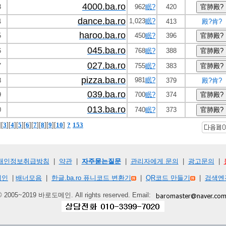
4000.ba.ro
3
962
眠?
420
dance.ba.ro
1,023
眠?
4
413
殿?肯?
haroo.ba.ro
5
450
眠?
396
045.ba.ro
6
768
眠?
388
027.ba.ro
7
755
眠?
383
pizza.ba.ro
981
眠?
8
379
殿?肯?
039.ba.ro
9
700
眠?
374
013.ba.ro
0
740
眠?
373
][
3
][
4
][
5
][
6
][
7
][
8
][
9
][
10
]
?
153
개인정보취급방침
|
약관
|
자주묻는질문
|
관리자에게 문의
|
광고문의
|
메인
|
배너모음
|
한글.ba.ro 퓨니코드 변환기
|
QR코드 만들기
|
검색엔
© 2005~2019 바로도메인. All rights reserved. Email: