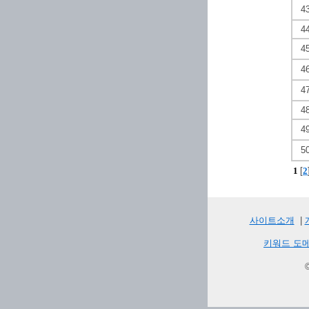
4
4
4
4
4
4
4
5
1
[
2
사이트소개
|
키워드 도